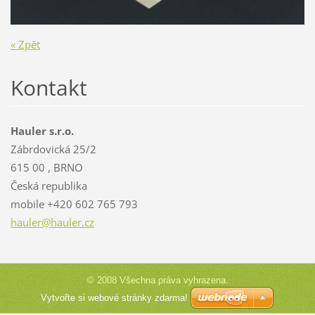
« Zpět
Kontakt
Hauler s.r.o.
Zábrdovická 25/2
615 00 , BRNO
Česká republika
mobile +420 602 765 793
hauler@h
auler.cz
© 2008 Všechna práva vyhrazena.
Vytvořte si webové stránky zdarma!