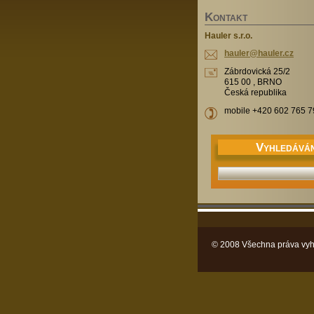
K
ONTAKT
Hauler s.r.o.
hauler@h
auler.cz
Zábrdovická 25/2
615 00 , BRNO
Česká republika
mobile +420 602 765 7
V
YHLEDÁVÁN
© 2008 Všechna práva vyh