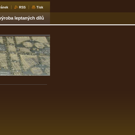
ránek
RSS
Tisk
ýroba leptaných dílů