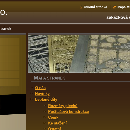
Úvodní stránka
Mapa st
.o.
zakázková v
tránek
M
APA STRÁNEK
O nás
Novinky
Leptané díly
Rozměry plechů
Počítačová konstrukce
Ceník
Ke stažení
Ostatní