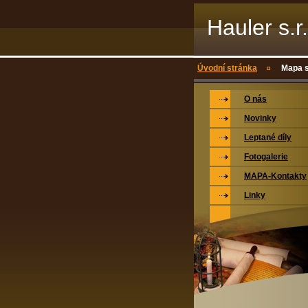
Hauler s.r
Úvodní stránka
Mapa s
O nás
Novinky
Leptané díly
Fotogalerie
MAPA-Kontakty
Linky